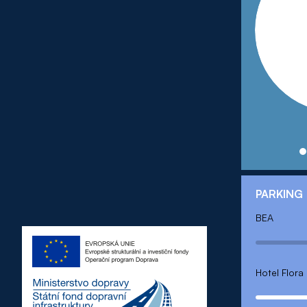
ul. Táborit
Vydal: Mag
PARKING
BEA
Hotel Flora