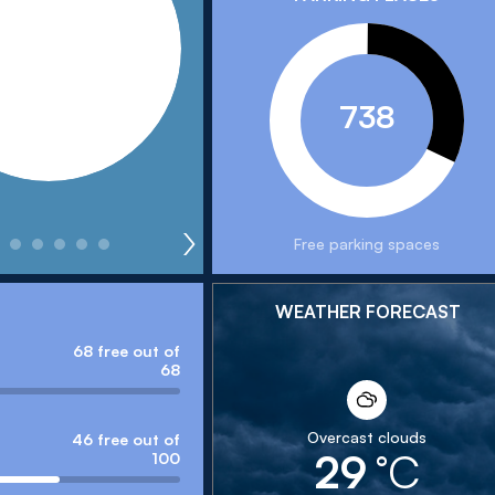
ů a Beneše Třebízského,
istrát města Olomouce
738
Free parking spaces
WEATHER FORECAST
68 free out of
68
Overcast clouds
46 free out of
29
°C
100