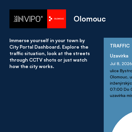
Olomouc
Immerse yourself in your town by
TRAFFIC
City Portal Dashboard. Explore the
traffic situation, look at the streets
Uzavírka
through CCTV shots or just watch
Jul 8, 2026
how the city works.
ulice Bystr
Olomouc, u
inženýrský
07:00 Do 0
uzavírka mí
etapa v ús
fy. TRIMEX
k ul. Beneš
obousměrná:
Divišova), p