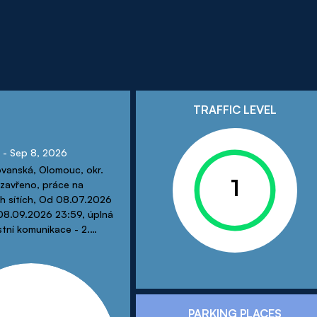
TRAFFIC LEVEL
 - Sep 8, 2026
ovanská, Olomouc, okr.
1
zavřeno, práce na
ch sítích, Od 08.07.2026
8.09.2026 23:59, úplná
stní komunikace - 2.
eku od vjezdu do areálu
 v délce cca 80m směrem
e Třebízského, Objížďka -
 přes: silnice I/46 (ulice
o sil. I/46 ul. Divišova, na
PARKING PLACES