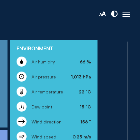
ENVIRONMENT
Air humidity
66 %
Air pressure
1,013 hPa
Air temperature
22 °C
Dew point
15 °C
Wind direction
156 °
Wind speed
0.25 m/s